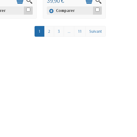
39,90 €
rer
Comparer
1
2
3
...
11
Suivant