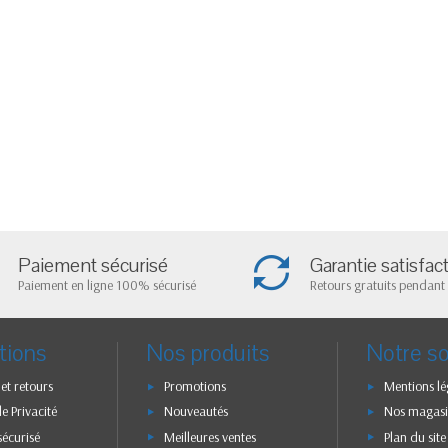
Paiement sécurisé
Garantie satisfac
Paiement en ligne 100% sécurisé
Retours gratuits pendant 
tions
Nos produits
Notre so
 et retours
Promotions
Mentions lé
de Privacité
Nouveautés
Nos magasi
sécurisé
Meilleures ventes
Plan du site