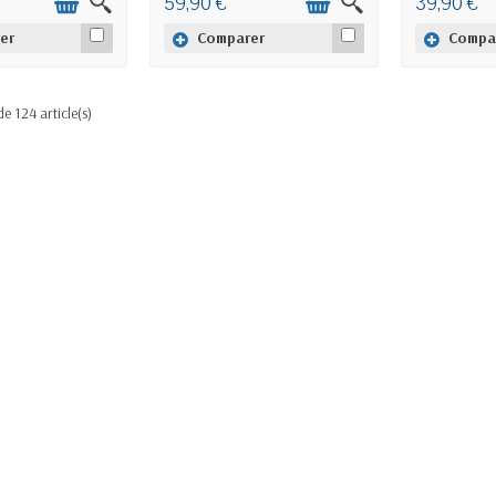
59,90 €
39,90 €
er
Comparer
Compa
de 124 article(s)