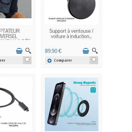
N STOCK
EN STOCK
PTATEUR
Support à ventouse /
IVERSEL
voiture à induction...
QUE MAG RÉF
/...
89,90 €
rer
Comparer