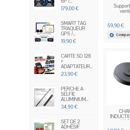
6P /...
EN
Support 
179,00 €
venti
SMART TAG
59,90 €
TRAQUEUR
GPS /...
Compar
19,90 €
CARTE SD 128
+
ADAPTATEUR...
23,90 €
PERCHE A
SELFIE
ALUMINIUM...
34,90 €
EN
CHA
INDUCTI
MAGS
SET DE 2
ADHÉSIF