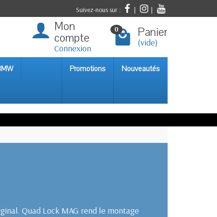
Suivez-nous sur :
|
|
Mon
Panier
0
compte
(vide)
Connexion
 BMW
Promotions
Nouveautés
iginal. Quad Lock MAG rend le montage