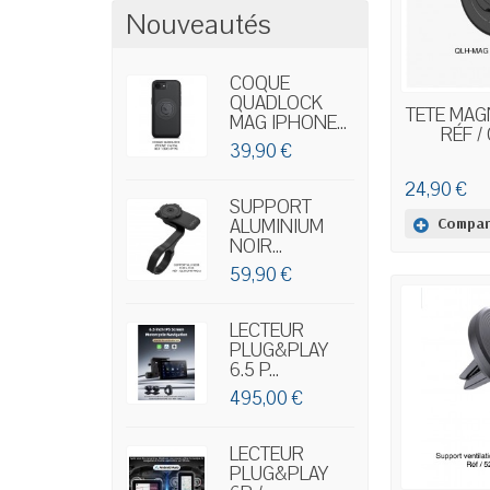
Nouveautés
COQUE
QUADLOCK
EN
TÊTE MAG
MAG IPHONE...
RÉF /
39,90 €
24,90 €
SUPPORT
Compar
ALUMINIUM
NOIR...
59,90 €
LECTEUR
PLUG&PLAY
6.5 P...
495,00 €
LECTEUR
PLUG&PLAY