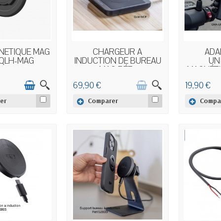
 STOCK
STOCK ÉPUISÉ
E
NÉTIQUE MAG
CHARGEUR À
ADA
 QLH-MAG
INDUCTION DE BUREAU
UN
MAG RÉF...
MAGNÉTI
69,90 €
19,90 €
er
Comparer
Compa