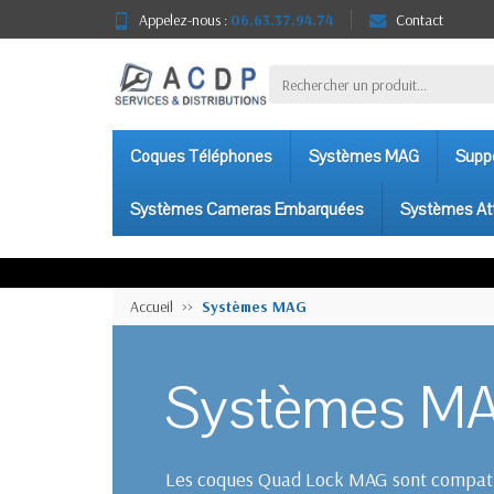
Appelez-nous :
06.63.37.94.74
Contact
Coques Téléphones
Systèmes MAG
Suppo
Systèmes Cameras Embarquées
Systèmes At
Accueil
Systèmes MAG
Systèmes M
Les coques Quad Lock MAG sont compati