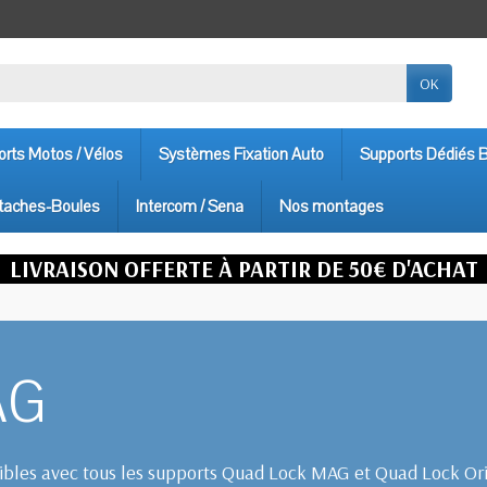
OK
rts Motos / Vélos
Systèmes Fixation Auto
Supports Dédiés
taches-Boules
Intercom / Sena
Nos montages
LIVRAISON OFFERTE À PARTIR DE 50€ D'ACHAT
AG
bles avec tous les supports Quad Lock MAG et Quad Lock Or