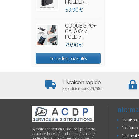
HOLDER...
59,90 €
COQUE SPC+
GALAXY Z
FOLD 7...
79,90 €
Toutes les nouveautés
Livraison rapide
Expédition sous 24/48h
Informa
Livraisons
Politique 
Systèmes de fixation Quad Lock pour moto
/ auto / velo / vtt / quad / trike / can-am /
Paiement 
trottinette / agricole / running / bateau /