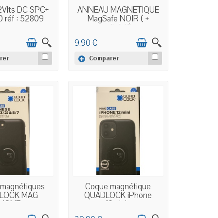
N STOCK
EN STOCK
2Vlts DC SPC+
ANNEAU MAGNÉTIQUE
0 réf : 52809
MagSafe NOIR ( +
adhésif)
9,90 €
rer
Comparer
N STOCK
EN STOCK
magnétiques
Coque magnétique
LOCK MAG
QUADLOCK iPhone
HONE...
12mini...