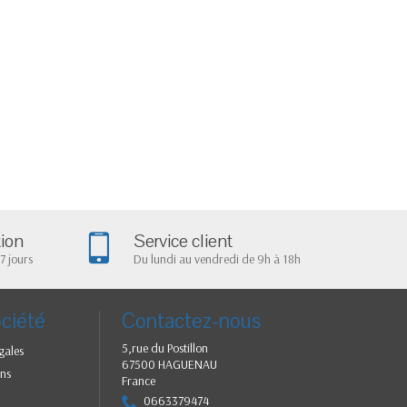
tion
Service client
7 jours
Du lundi au vendredi de 9h à 18h
ciété
Contactez-nous
5,rue du Postillon
gales
67500 HAGUENAU
ns
France
0663379474