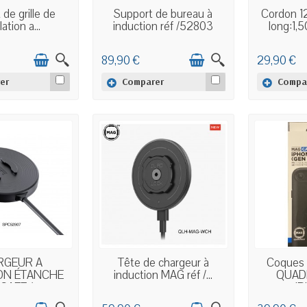
 STOCK
EN STOCK
E
de grille de
Support de bureau à
Cordon 1
lation a...
induction réf /52803
long:1,5
89,90 €
29,90 €
er
Comparer
Compa
 STOCK
EN STOCK
E
RGEUR À
Tête de chargeur à
Coques 
ON ÉTANCHE
induction MAG réf /...
QUAD
AFE /...
IP