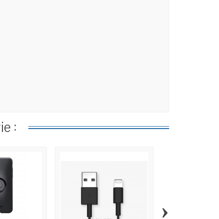
e :
›