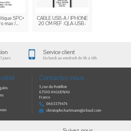
tique SPC+
CABLE USB-A / IPHONE
COQUE SP 
o max /...
20 CM REF :QLA-USB-
SPC+ IPHONE
20L
ref:...
tion
Service client
7 jours
Du lundi au vendredi de 9h à 18h
ciété
Contactez-nous
5,rue du Postillon
gales
67500 HAGUENAU
ns
France
0663379474
nous
christophe.hartmann@icloud.com
Suivez-nous