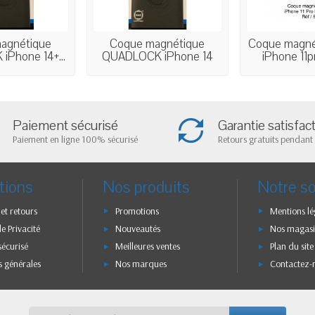
agnétique
Coque magnétique
Coque magné
Phone 14+...
QUADLOCK iPhone 14
iPhone 11pr
PRO...
Paiement sécurisé
Garantie satisfac
Paiement en ligne 100% sécurisé
Retours gratuits pendant 
tions
Nos produits
Notre so
 et retours
Promotions
Mentions lé
de Privacité
Nouveautés
Nos magasi
sécurisé
Meilleures ventes
Plan du site
s générales
Nos marques
Contactez-