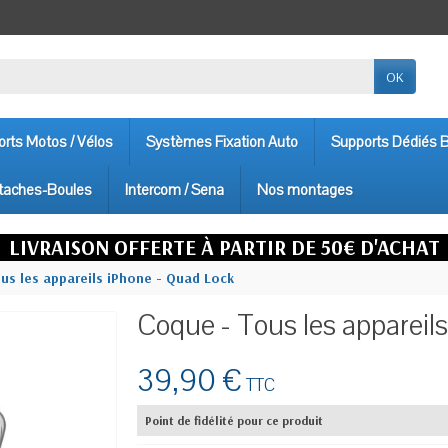
OK
rts Motos / Vélos
Systèmes Fixation Auto
Supports Dédiés
taches-Boules
Intercom / Sena
Nos montages
LIVRAISON OFFERTE À PARTIR DE 50€ D'ACHAT
us les appareils iPhone - Quad Lock
Coque - Tous les appareil
39,90 €
TTC
Point de fidélité pour ce produit