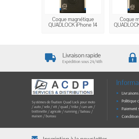
Coque magnétique
Coque m
QUADLOCK iPhone 14
QUADLOCK i
PRO...
Livraison rapide
Expédition sous 24/48h
Informa
Livraisons
Politique 
Systèmes de fixation Quad Lock pour moto
/ auto / velo / vtt / quad / trike / can-am /
Paiement 
trottinette / agricole / running / bateau /
Condition
maison / bureau