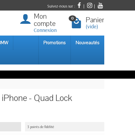
Suivez-nous sur :
|
|
Mon
Panier
0
compte
(vide)
Connexion
 BMW
Promotions
Nouveautés
s iPhone - Quad Lock
3 points de fidélité