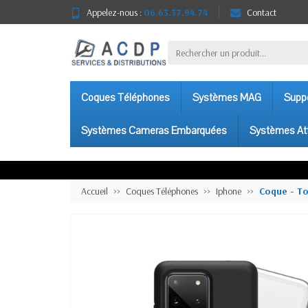
Appelez-nous :
06.63.37.94.74
Contact
Coques Téléphones
Systèmes MAG
Suppo
Systèmes Cameras Embarquées
Systèmes At
Accueil
Coques Téléphones
Iphone
Coque - To